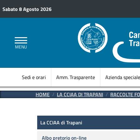
Salta al contenuto principale
Sabato 8 Agosto 2026
MENU
Sedi e orari
Amm. Trasparente
Azienda special
HOME
LA CCIAA DI TRAPANI
RACCOLTE F
La CCIAA di Trapani
La CCIAA di Trapani
Albo pretorio on-line