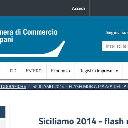
Menu profilo uten
Accedi
Seguici su:
e
PID
ESTERO
Economia
Registro Imprese
Domicilio
OTOGRAFICHE
SICILIAMO 2014 - FLASH MOB A PIAZZA DELLA
Digitale
CANC.
d'ufficio
RI
Siciliamo 2014 - flash
Start
Up innovative