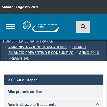
Salta al contenuto principale
Sabato 8 Agosto 2026
HOME
LA CCIAA DI TRAPANI
AMMINISTRAZIONE TRASPARENTE
BILANCI
BILANCIO PREVENTIVO E CONSUNTIVO
ANNO 2016
PREVENTIVO
Amministrazione Trasparente
La CCIAA di Trapani
La CCIAA di Trapani
Albo pretorio on-line
Amministrazione Trasparente