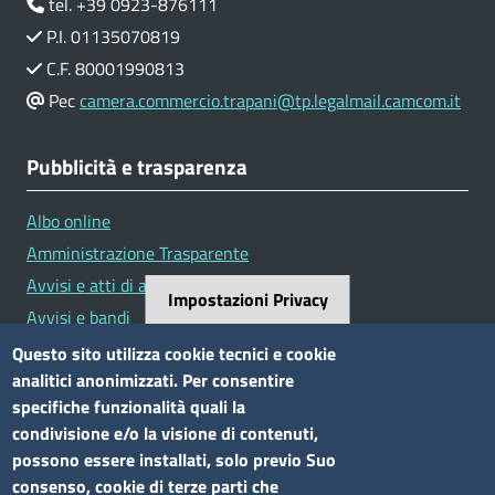
tel. +39 0923-876111
P.I. 01135070819
C.F. 80001990813
Pec
camera.commercio.trapani@tp.legalmail.camcom.it
Pubblicità e trasparenza
Albo online
Amministrazione Trasparente
Avvisi e atti di altre Amministrazioni
Impostazioni Privacy
Avvisi e bandi
Bandi di concorso
Questo sito utilizza cookie tecnici e cookie
analitici anonimizzati. Per consentire
Siti tematici
specifiche funzionalità quali la
condivisione e/o la visione di contenuti,
Elenco siti tematici
possono essere installati, solo previo Suo
consenso, cookie di terze parti che