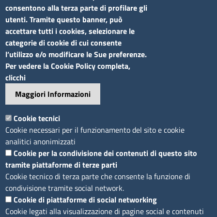
Seguici su
consentono alla terza parte di profilare gli
utenti. Tramite questo banner, può
accettare tutti i cookies, selezionare le
categorie di cookie di cui consente
l’utilizzo e/o modificare le Sue preferenze.
Sito web
Per vedere la Cookie Policy completa,
clicchi
Accesso riservato
Maggiori Informazioni
Mappa del sito
Footer
Cookie tecnici
Feed RSS
Cookie necessari per il funzionamento del sito e cookie
Note legali
analitici anonimizzati
Privacy
Cookie per la condivisione dei contenuti di questo sito
tramite piattaforme di terze parti
Trattamento dei dati
Cookie tecnico di terza parte che consente la funzione di
Cookie
condivisione tramite social network.
Dichiarazione di accessibilità
Cookie di piattaforme di social networking
Obiettivi di accessibilità
Cookie legati alla visualizzazione di pagine social e contenuti