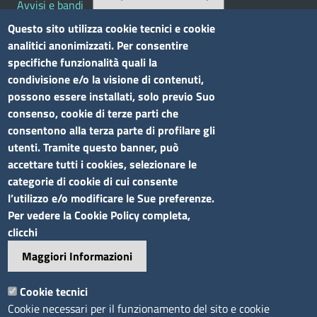
Avvisi e bandi
Bandi di concorso
Questo sito utilizza cookie tecnici e cookie
analitici anonimizzati. Per consentire
Siti tematici
specifiche funzionalità quali la
condivisione e/o la visione di contenuti,
Elenco siti tematici
possono essere installati, solo previo Suo
consenso, cookie di terze parti che
Seguici su
consentono alla terza parte di profilare gli
utenti. Tramite questo banner, può
accettare tutti i cookies, selezionare le
categorie di cookie di cui consente
l’utilizzo e/o modificare le Sue preferenze.
Sito web
Per vedere la Cookie Policy completa,
clicchi
Accesso riservato
Maggiori Informazioni
Mappa del sito
Footer
Cookie tecnici
Feed RSS
Cookie necessari per il funzionamento del sito e cookie