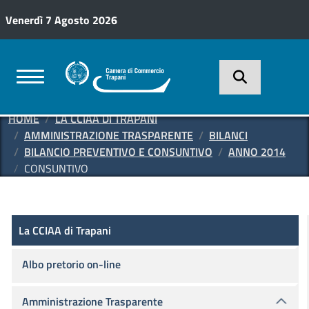
Salta al contenuto principale
Venerdì 7 Agosto 2026
HOME
LA CCIAA DI TRAPANI
AMMINISTRAZIONE TRASPARENTE
BILANCI
BILANCIO PREVENTIVO E CONSUNTIVO
ANNO 2014
CONSUNTIVO
Amministrazione Trasparente
La CCIAA di Trapani
La CCIAA di Trapani
Albo pretorio on-line
Amministrazione Trasparente