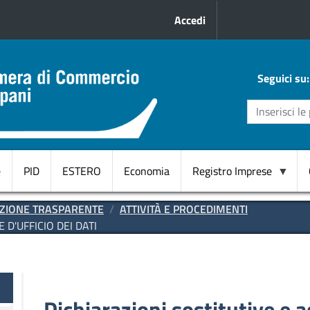
Menu profilo uten
Accedi
Seguici su:
e
PID
ESTERO
Economia
Registro Imprese
Domicilio
ZIONE TRASPARENTE
ATTIVITÀ E PROCEDIMENTI
Digitale
 D'UFFICIO DEI DATI
CANC.
d'ufficio
RI
te
Start
Dichiarazioni sostitutive e a
Up innovative