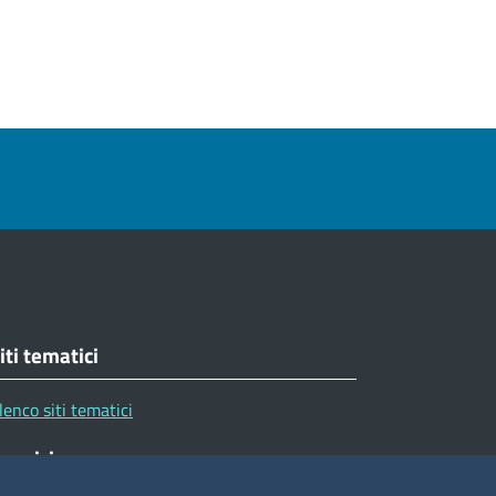
iti tematici
lenco siti tematici
eguici su