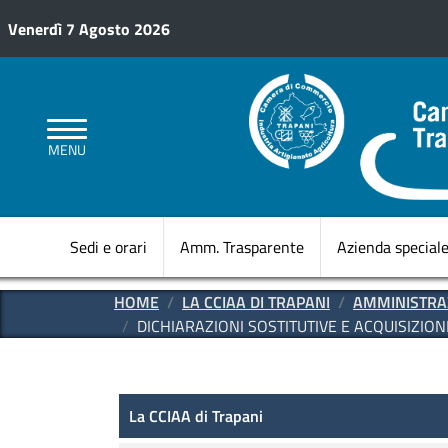
Salta al contenuto principale
Venerdì 7 Agosto 2026
MENU
Sedi e orari
Amm. Trasparente
Azienda special
HOME
LA CCIAA DI TRAPANI
AMMINISTRA
DICHIARAZIONI SOSTITUTIVE E ACQUISIZIONE
Amministrazione Trasparen
La CCIAA di Trapani
La CCIAA di Trapani