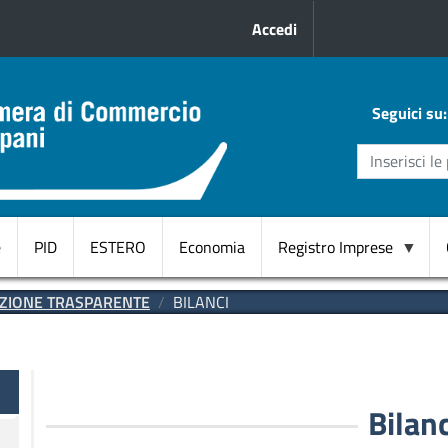
Menu profilo uten
Accedi
Seguici su:
e
PID
ESTERO
Economia
Registro Imprese
Domicilio
ZIONE TRASPARENTE
BILANCI
Digitale
CANC.
d'ufficio
te
RI
Bilanc
Start
Up innovative