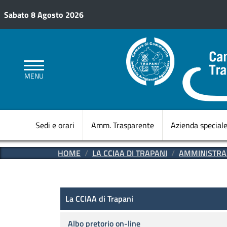
Salta al contenuto principale
Sabato 8 Agosto 2026
MENU
Sedi e orari
Amm. Trasparente
Azienda special
HOME
LA CCIAA DI TRAPANI
AMMINISTRA
Amministrazione Trasparen
La CCIAA di Trapani
La CCIAA di Trapani
Albo pretorio on-line