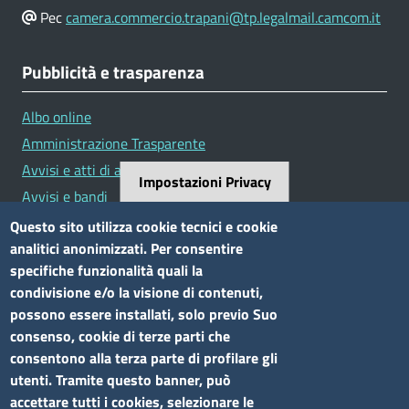
Pec
camera.commercio.trapani@tp.legalmail.camcom.it
Pubblicità e trasparenza
Albo online
Amministrazione Trasparente
Avvisi e atti di altre Amministrazioni
Impostazioni Privacy
Avvisi e bandi
Bandi di concorso
Questo sito utilizza cookie tecnici e cookie
analitici anonimizzati. Per consentire
Siti tematici
specifiche funzionalità quali la
condivisione e/o la visione di contenuti,
Elenco siti tematici
possono essere installati, solo previo Suo
consenso, cookie di terze parti che
Seguici su
consentono alla terza parte di profilare gli
utenti. Tramite questo banner, può
accettare tutti i cookies, selezionare le