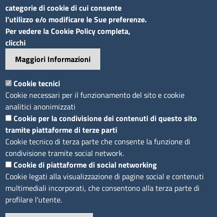
categorie di cookie di cui consente
l’utilizzo e/o modificare le Sue preferenze.
Sito web
Per vedere la Cookie Policy completa,
clicchi
Accesso riservato
Maggiori Informazioni
Mappa del sito
Footer
Cookie tecnici
Feed RSS
Cookie necessari per il funzionamento del sito e cookie
Note legali
analitici anonimizzati
Privacy
Cookie per la condivisione dei contenuti di questo sito
tramite piattaforme di terze parti
Trattamento dei dati
Cookie tecnico di terza parte che consente la funzione di
Cookie
condivisione tramite social network.
Dichiarazione di accessibilità
Cookie di piattaforme di social networking
Obiettivi di accessibilità
Cookie legati alla visualizzazione di pagine social e contenuti
multimediali incorporati, che consentono alla terza parte di
profilare l'utente.