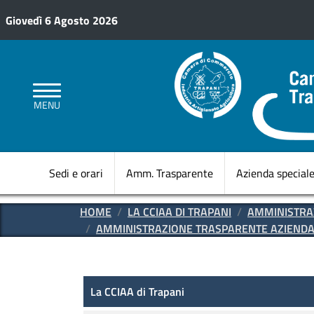
Salta al contenuto principale
Giovedì 6 Agosto 2026
MENU
Sedi e orari
Amm. Trasparente
Azienda special
HOME
LA CCIAA DI TRAPANI
AMMINISTRA
AMMINISTRAZIONE TRASPARENTE AZIENDA 
Amministrazione Trasparen
La CCIAA di Trapani
La CCIAA di Trapani