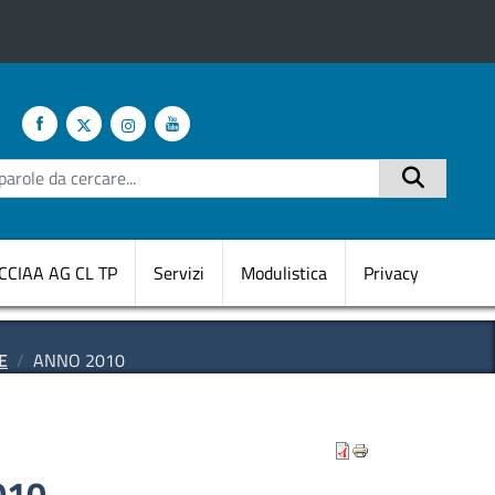
te
Cerca
CCIAA AG CL TP
Servizi
Modulistica
Privacy
E
ANNO 2010
010