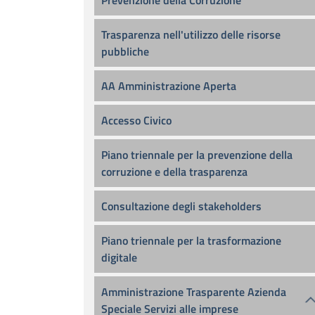
Prevenzione della Corruzione
Trasparenza nell'utilizzo delle risorse
pubbliche
AA Amministrazione Aperta
Accesso Civico
Piano triennale per la prevenzione della
corruzione e della trasparenza
Consultazione degli stakeholders
Piano triennale per la trasformazione
digitale
Amministrazione Trasparente Azienda
Speciale Servizi alle imprese