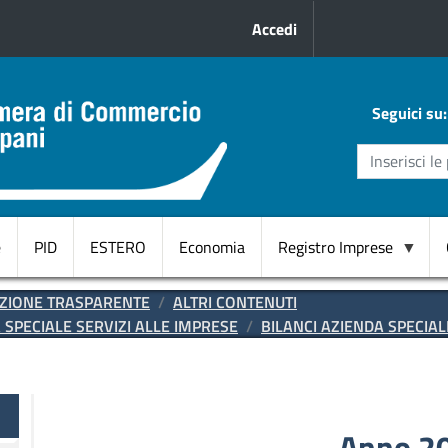
Menu profilo uten
Accedi
Seguici su:
e
PID
ESTERO
Economia
Registro Imprese
Domicilio
ZIONE TRASPARENTE
ALTRI CONTENUTI
Digitale
SPECIALE SERVIZI ALLE IMPRESE
BILANCI AZIENDA SPECIAL
CANC.
d'ufficio
RI
te
Start
Anno 2
Up innovative