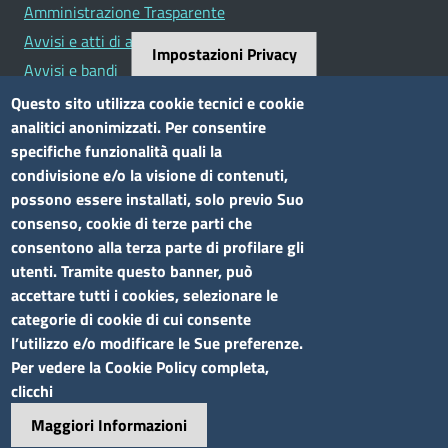
Amministrazione Trasparente
Avvisi e atti di altre Amministrazioni
Impostazioni Privacy
Avvisi e bandi
Bandi di concorso
Questo sito utilizza cookie tecnici e cookie
analitici anonimizzati. Per consentire
Siti tematici
specifiche funzionalità quali la
condivisione e/o la visione di contenuti,
Elenco siti tematici
possono essere installati, solo previo Suo
consenso, cookie di terze parti che
Seguici su
consentono alla terza parte di profilare gli
utenti. Tramite questo banner, può
accettare tutti i cookies, selezionare le
categorie di cookie di cui consente
l’utilizzo e/o modificare le Sue preferenze.
Sito web
Per vedere la Cookie Policy completa,
clicchi
Accesso riservato
Maggiori Informazioni
Mappa del sito