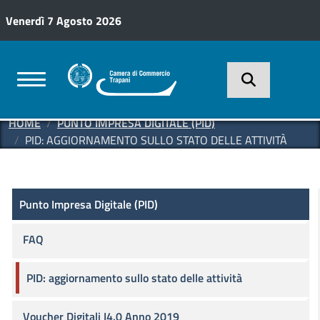
Salta al contenuto principale
Venerdì 7 Agosto 2026
HOME
PUNTO IMPRESA DIGITALE (PID)
PID: AGGIORNAMENTO SULLO STATO DELLE ATTIVITÀ
Punto Impresa Digitale (PID)
Punto Impresa Digitale (PID)
FAQ
PID: aggiornamento sullo stato delle attività
Voucher Digitali I4.0 Anno 2019