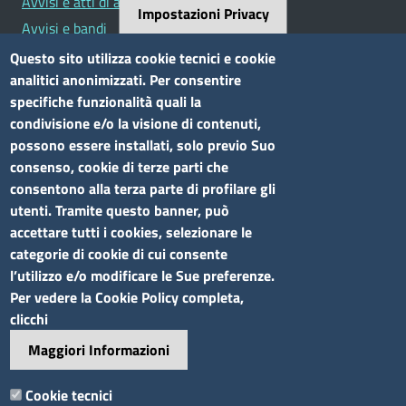
Avvisi e atti di altre Amministrazioni
Impostazioni Privacy
Avvisi e bandi
Bandi di concorso
Questo sito utilizza cookie tecnici e cookie
analitici anonimizzati. Per consentire
Siti tematici
specifiche funzionalità quali la
condivisione e/o la visione di contenuti,
Elenco siti tematici
possono essere installati, solo previo Suo
consenso, cookie di terze parti che
Seguici su
consentono alla terza parte di profilare gli
utenti. Tramite questo banner, può
accettare tutti i cookies, selezionare le
categorie di cookie di cui consente
l’utilizzo e/o modificare le Sue preferenze.
Sito web
Per vedere la Cookie Policy completa,
clicchi
Accesso riservato
Maggiori Informazioni
Mappa del sito
Cookie tecnici
Footer
Feed RSS