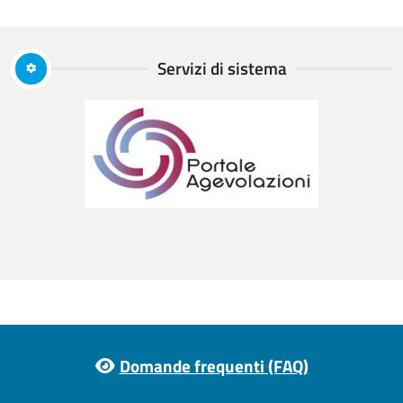
Servizi di sistema
Previous
N
Footer menu
Domande frequenti (FAQ)