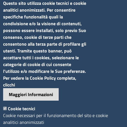
Bandi di concorso
Questo sito utilizza cookie tecnici e cookie
analitici anonimizzati. Per consentire
Siti tematici
specifiche funzionalità quali la
condivisione e/o la visione di contenuti,
Elenco siti tematici
possono essere installati, solo previo Suo
consenso, cookie di terze parti che
Seguici su
consentono alla terza parte di profilare gli
utenti. Tramite questo banner, può
accettare tutti i cookies, selezionare le
categorie di cookie di cui consente
l’utilizzo e/o modificare le Sue preferenze.
Sito web
Per vedere la Cookie Policy completa,
clicchi
Accesso riservato
Maggiori Informazioni
Mappa del sito
Footer
Cookie tecnici
Feed RSS
Cookie necessari per il funzionamento del sito e cookie
Note legali
analitici anonimizzati